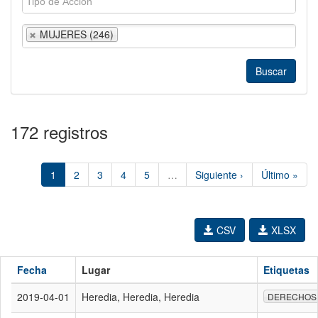
MUJERES (246)
172 registros
1
2
3
4
5
…
Siguiente ›
Último »
CSV
XLSX
Fecha
Lugar
Etiquetas
2019-04-01
Heredia, Heredia, Heredia
DERECHOS