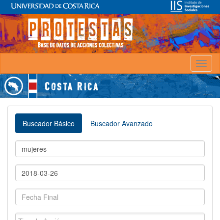
Toggl
naviga
Buscador Básico
Buscador Avanzado