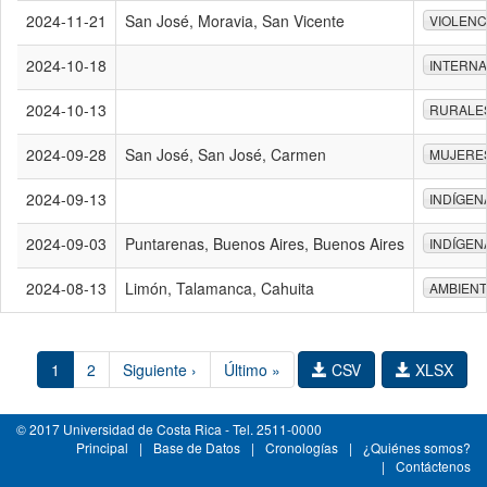
2024-11-21
San José, Moravia, San Vicente
VIOLENC
2024-10-18
INTERN
2024-10-13
RURALE
2024-09-28
San José, San José, Carmen
MUJERE
2024-09-13
INDÍGEN
2024-09-03
Puntarenas, Buenos Aires, Buenos Aires
INDÍGEN
2024-08-13
Limón, Talamanca, Cahuita
AMBIEN
1
2
Siguiente ›
Último »
CSV
XLSX
© 2017 Universidad de Costa Rica - Tel. 2511-0000
Principal
|
Base de Datos
|
Cronologías
|
¿Quiénes somos?
|
Contáctenos