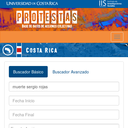
Toggl
naviga
Buscador Básico
Buscador Avanzado