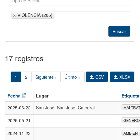
VIOLENCIA (205)
17 registros
1
2
Siguiente ›
Último »
CSV
XLSX
Fecha
Lugar
Etiqueta
2025-06-22
San José, San José, Catedral
MALTRAT
2025-05-21
GENERO
2024-11-23
AMBIEN