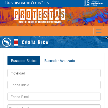
Toggl
naviga
Buscador Básico
Buscador Avanzado