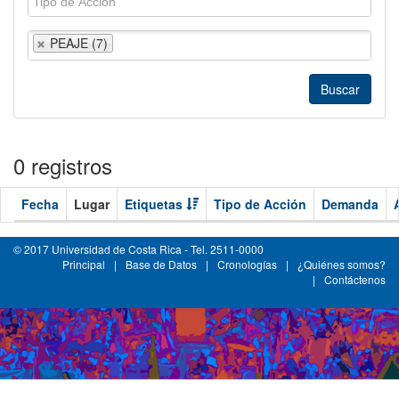
PEAJE (7)
0 registros
Fecha
Lugar
Etiquetas
Tipo de Acción
Demanda
© 2017 Universidad de Costa Rica - Tel. 2511-0000
Principal
|
Base de Datos
|
Cronologías
|
¿Quiénes somos?
|
Contáctenos