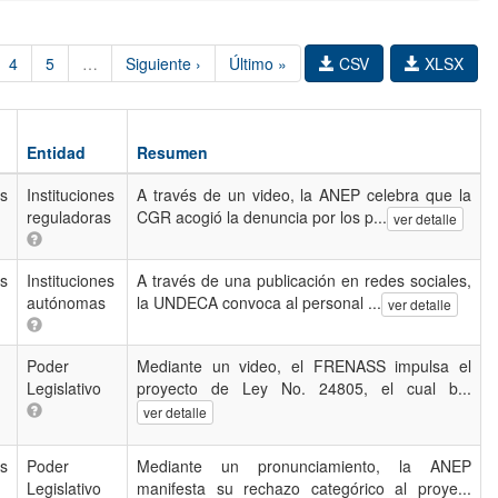
4
5
…
Siguiente ›
Último »
CSV
XLSX
Entidad
Resumen
as
Instituciones
A través de un video, la ANEP celebra que la
reguladoras
CGR acogió la denuncia por los p...
ver detalle
as
Instituciones
A través de una publicación en redes sociales,
autónomas
la UNDECA convoca al personal ...
ver detalle
Poder
Mediante un video, el FRENASS impulsa el
Legislativo
proyecto de Ley No. 24805, el cual b...
ver detalle
as
Poder
Mediante un pronunciamiento, la ANEP
Legislativo
manifesta su rechazo categórico al proye...