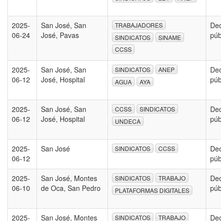
2025-
San José, San
Dec
TRABAJADORES
06-24
José, Pavas
púb
SINDICATOS
SINAME
CCSS
2025-
San José, San
Dec
SINDICATOS
ANEP
06-12
José, Hospital
púb
AGUA
AYA
2025-
San José, San
Dec
CCSS
SINDICATOS
06-12
José, Hospital
púb
UNDECA
2025-
San José
Dec
SINDICATOS
CCSS
06-12
púb
2025-
San José, Montes
Dec
SINDICATOS
TRABAJO
06-10
de Oca, San Pedro
púb
PLATAFORMAS DIGITALES
2025-
San José, Montes
Dec
SINDICATOS
TRABAJO