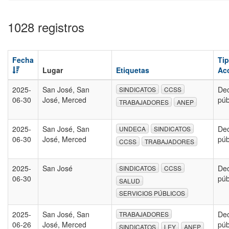
1028 registros
Fecha
Ti
Lugar
Etiquetas
Ac
2025-
San José, San
Dec
SINDICATOS
CCSS
06-30
José, Merced
púb
TRABAJADORES
ANEP
2025-
San José, San
Dec
UNDECA
SINDICATOS
06-30
José, Merced
púb
CCSS
TRABAJADORES
2025-
San José
Dec
SINDICATOS
CCSS
06-30
púb
SALUD
SERVICIOS PÚBLICOS
2025-
San José, San
Dec
TRABAJADORES
06-26
José, Merced
púb
SINDICATOS
LEY
ANEP