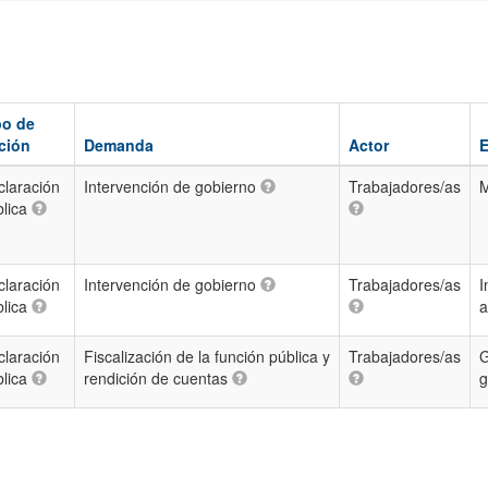
po de
ción
Demanda
Actor
E
claración
Intervención de gobierno
Trabajadores/as
M
blica
claración
Intervención de gobierno
Trabajadores/as
I
blica
claración
Fiscalización de la función pública y
Trabajadores/as
G
blica
rendición de cuentas
g