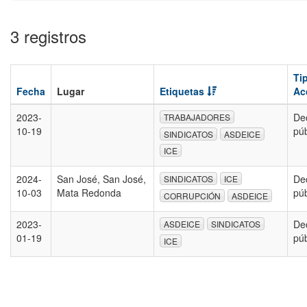
3 registros
Ti
Fecha
Lugar
Etiquetas
Ac
2023-
De
TRABAJADORES
10-19
pú
SINDICATOS
ASDEICE
ICE
2024-
San José, San José,
De
SINDICATOS
ICE
10-03
Mata Redonda
pú
CORRUPCIÓN
ASDEICE
2023-
De
ASDEICE
SINDICATOS
01-19
pú
ICE