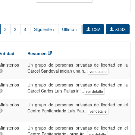
2
3
4
Siguiente ›
Último »
CSV
XLSX
Entidad
Resumen
Ministerios
Un grupo de personas privadas de libertad en la
Cárcel Sandoval inician una h...
ver detalle
Ministerios
Un grupo de personas privadas de libertad en la
Cárcel Carlos Luis Fallas ini...
ver detalle
Ministerios
Un grupo de personas privadas de libertad en el
Centro Penitenciario Luis Pau...
ver detalle
Ministerios
Un grupo de personas privadas de libertad en el
Centro Penitenciario Jorge Ar...
ver detalle