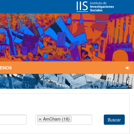
TENOS
AmCham (18)