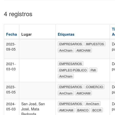
4 registros
T
Fecha
Lugar
Etiquetas
A
2023-
D
EMPRESARIOS
IMPUESTOS
09-05
p
AmCham
AMCHAM
2021-
D
EMPRESARIOS
03-03
p
EMPLEO PÚBLICO
FMI
AmCham
2023-
D
EMPRESARIOS
COMERCIO
05-05
p
AmCham
AMCHAM
2024-
San José, San
D
EMPRESARIOS
AmCham
05-03
José, Mata
p
AMCHAM
BANCO
BCCR
Redonda