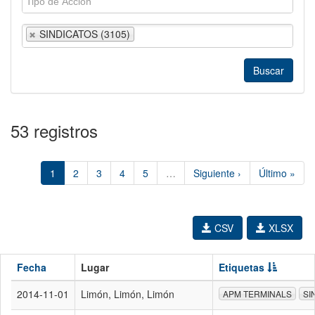
SINDICATOS (3105)
53 registros
1
2
3
4
5
…
Siguiente ›
Último »
CSV
XLSX
Fecha
Lugar
Etiquetas
2014-11-01
Limón, Limón, Limón
APM TERMINALS
SI