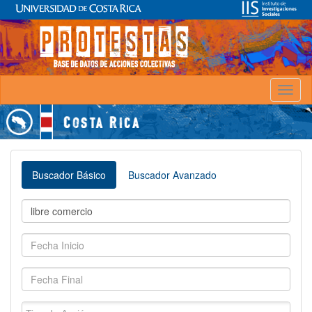
Toggl
naviga
Buscador Básico
Buscador Avanzado