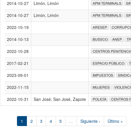
2014-10-27
Limón, Limón
APM TERMINALS
SI
2014-10-27
Limón, Limón
APM TERMINALS
SI
2022-10-19
ARESEP
CORRUPC
2014-10-13
BUSSCO
ANEP
T
2022-10-28
CENTROS PENITENCI
2017-02-21
ESPACIO PÚBLICO
2023-09-01
IMPUESTOS
SINDIC
2022-11-15
MUJERES
VIOLENCI
2022-10-31
San José, San José, Zapote
POLICÍA
CENTROS P
1
2
3
4
5
…
Siguiente ›
Último »