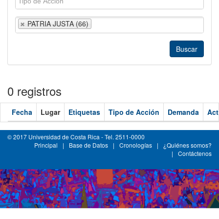
PATRIA JUSTA (66)
0 registros
Fecha
Lugar
Etiquetas
Tipo de Acción
Demanda
Act
© 2017 Universidad de Costa Rica - Tel. 2511-0000
Principal
|
Base de Datos
|
Cronologías
|
¿Quiénes somos?
|
Contáctenos