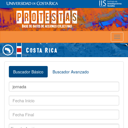
Toggl
naviga
Buscador Básico
Buscador Avanzado