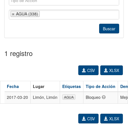
AGUA (338)
1 registro
CSV
XLSX
Fecha
Lugar
Etiquetas
Tipo de Acción
De
2017-03-20
Limón, Limón
Bloqueo
Mejo
AGUA
CSV
XLSX