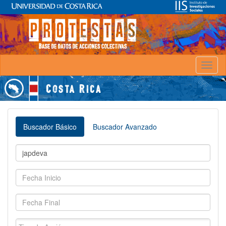
Toggl
naviga
Buscador Básico
Buscador Avanzado