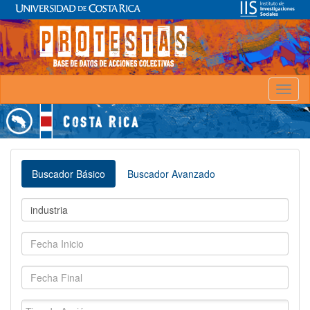
Toggl
naviga
Buscador Básico
Buscador Avanzado