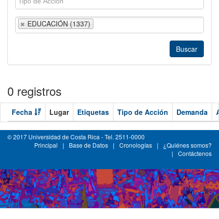
EDUCACIÓN (1337)
0 registros
Fecha
Lugar
Etiquetas
Tipo de Acción
Demanda
© 2017 Universidad de Costa Rica - Tel. 2511-0000
Principal
|
Base de Datos
|
Cronologías
|
¿Quiénes somos?
|
Contáctenos