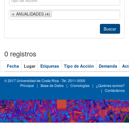
ANUALIDADES (4)
0 registros
Fecha
Lugar
Etiquetas
Tipo de Acción
Demanda
Act
© 2017 Universidad de Costa Rica - Tel. 2511-0000
Principal
|
Base de Datos
|
Cronologías
|
¿Quiénes somos?
|
Contáctenos