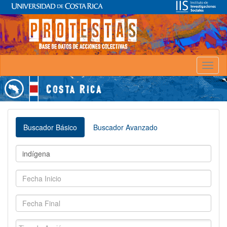
Toggl
naviga
Buscador Básico
Buscador Avanzado