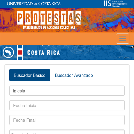
Toggl
naviga
Buscador Básico
Buscador Avanzado