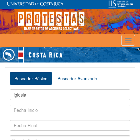
Toggl
naviga
Buscador Básico
Buscador Avanzado