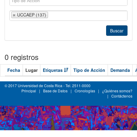
UCCAEP (137)
0 registros
Fecha
Lugar
Etiquetas
Tipo de Acción
Demanda
© 2017 Universidad de Costa Rica - Tel. 2511-0000
Principal
|
Base de Datos
|
Cronologías
|
¿Quiénes somos?
|
Contáctenos