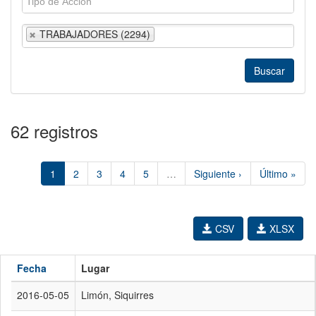
TRABAJADORES (2294)
62 registros
1
2
3
4
5
…
Siguiente ›
Último »
CSV
XLSX
Fecha
Lugar
2016-05-05
Limón, Siquirres