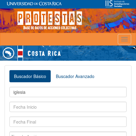
Toggl
naviga
Buscador Básico
Buscador Avanzado