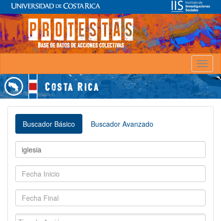
Toggl
naviga
Buscador Básico
Buscador Avanzado