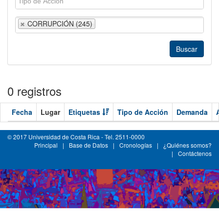
CORRUPCIÓN (245)
0 registros
Fecha
Lugar
Etiquetas
Tipo de Acción
Demanda
© 2017 Universidad de Costa Rica - Tel. 2511-0000
Principal
|
Base de Datos
|
Cronologías
|
¿Quiénes somos?
|
Contáctenos