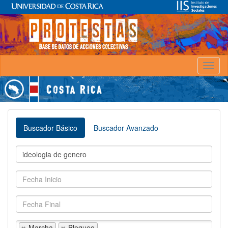
Toggl
naviga
Buscador Básico
Buscador Avanzado
Marcha
Bloqueo