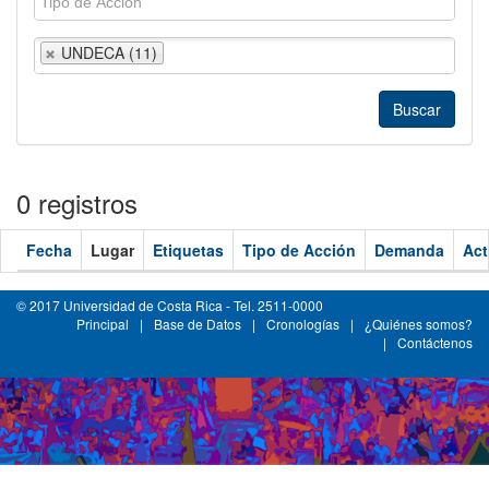
UNDECA (11)
0 registros
Fecha
Lugar
Etiquetas
Tipo de Acción
Demanda
Act
© 2017 Universidad de Costa Rica - Tel. 2511-0000
Principal
|
Base de Datos
|
Cronologías
|
¿Quiénes somos?
|
Contáctenos