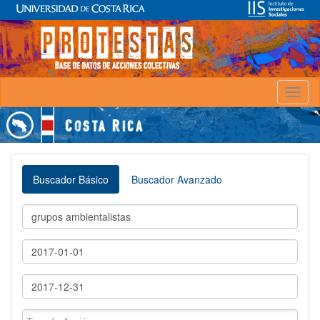
Toggl
naviga
Buscador Básico
Buscador Avanzado