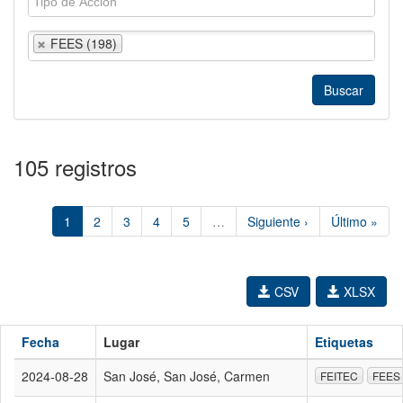
FEES (198)
105 registros
1
2
3
4
5
…
Siguiente ›
Último »
CSV
XLSX
Fecha
Lugar
Etiquetas
2024-08-28
San José, San José, Carmen
FEITEC
FEES