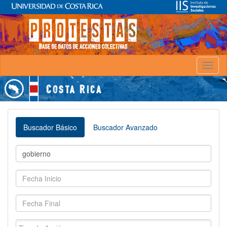
Toggl
naviga
Buscador Básico
Buscador Avanzado