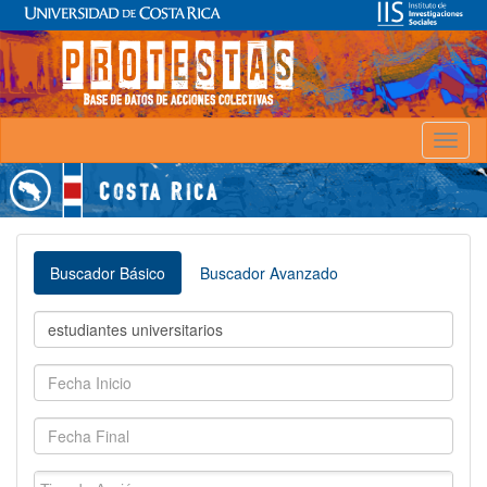
Toggl
naviga
Buscador Básico
Buscador Avanzado