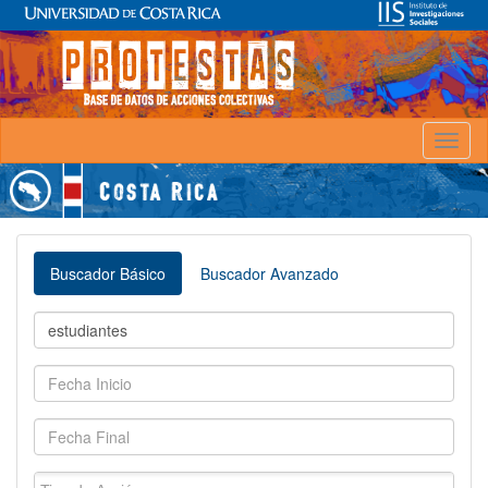
Toggl
naviga
Buscador Básico
Buscador Avanzado