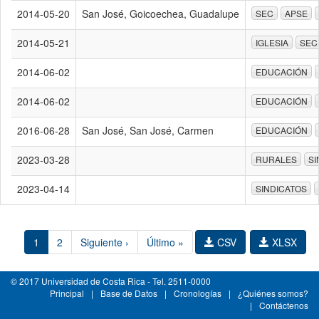
2014-05-20
San José, Goicoechea, Guadalupe
SEC
APSE
2014-05-21
IGLESIA
SEC
2014-06-02
EDUCACIÓN
2014-06-02
EDUCACIÓN
2016-06-28
San José, San José, Carmen
EDUCACIÓN
2023-03-28
RURALES
SI
2023-04-14
SINDICATOS
1
2
Siguiente ›
Último »
CSV
XLSX
© 2017 Universidad de Costa Rica - Tel. 2511-0000
Principal
|
Base de Datos
|
Cronologías
|
¿Quiénes somos?
|
Contáctenos