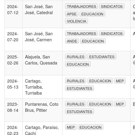
2024-
San José, San
C
TRABAJADORES
SINDICATOS
07-12
José, Catedral
a
APSE
EDUCACION
I
VIOLENCIA
2024-
San José, San
TRABAJADORES
SINDICATOS
07-20
José, Carmen
ANDE
EDUCACION
2025-
Alajuela, San
A
RURALES
ESTUDIANTES
02-26
Carlos, Quesada
EDUCACION
2024-
Cartago,
A
RURALES
EDUCACION
MEP
05-13
Turrialba,
ESTUDIANTES
Turrialba
2023-
Puntarenas, Coto
RURALES
EDUCACION
MEP
08-14
Brus, Pittier
ESTUDIANTES
2024-
Cartago, Paraíso,
MEP
EDUCACION
02-23
Cachí