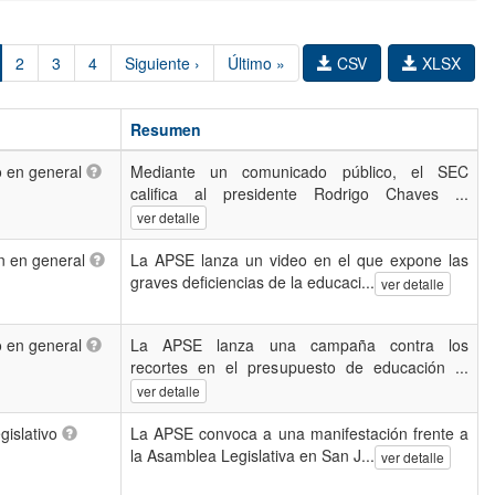
2
3
4
Siguiente ›
Último »
CSV
XLSX
Resumen
 en general
Mediante un comunicado público, el SEC
califica al presidente Rodrigo Chaves ...
ver detalle
n en general
La APSE lanza un video en el que expone las
graves deficiencias de la educaci...
ver detalle
 en general
La APSE lanza una campaña contra los
recortes en el presupuesto de educación ...
ver detalle
gislativo
La APSE convoca a una manifestación frente a
la Asamblea Legislativa en San J...
ver detalle