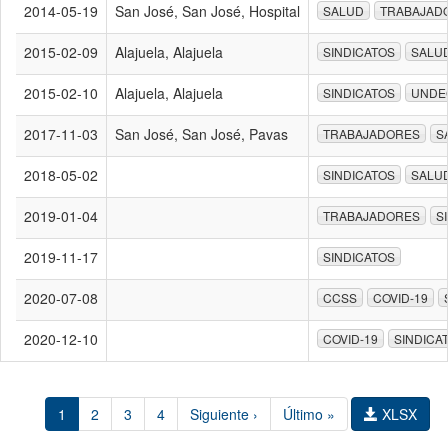
2014-05-19
San José, San José, Hospital
SALUD
TRABAJAD
2015-02-09
Alajuela, Alajuela
SINDICATOS
SALU
2015-02-10
Alajuela, Alajuela
SINDICATOS
UNDE
2017-11-03
San José, San José, Pavas
TRABAJADORES
S
2018-05-02
SINDICATOS
SALU
2019-01-04
TRABAJADORES
S
2019-11-17
SINDICATOS
2020-07-08
CCSS
COVID-19
2020-12-10
COVID-19
SINDICA
1
2
3
4
Siguiente ›
Último »
XLSX