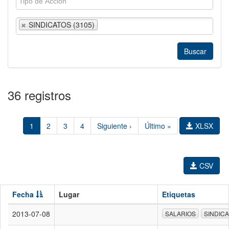
SINDICATOS (3105)
36 registros
1
2
3
4
Siguiente ›
Último »
XLSX
CSV
Fecha
Lugar
Etiquetas
2013-07-08
SALARIOS
SINDIC