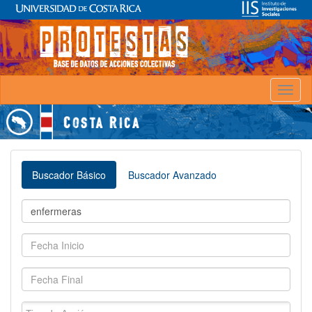
Toggl
naviga
Buscador Básico
Buscador Avanzado