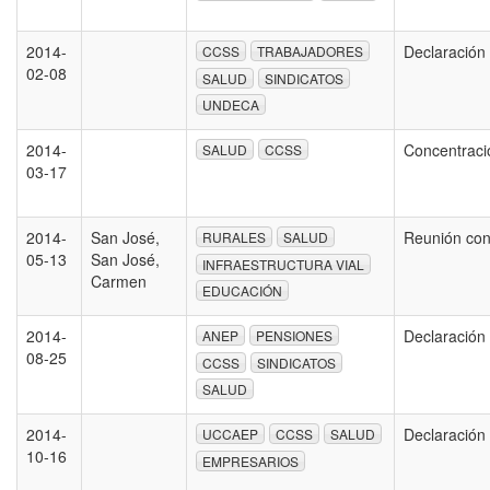
2014-
Declaración
CCSS
TRABAJADORES
02-08
SALUD
SINDICATOS
UNDECA
2014-
Concentrac
SALUD
CCSS
03-17
2014-
San José,
Reunión con
RURALES
SALUD
05-13
San José,
INFRAESTRUCTURA VIAL
Carmen
EDUCACIÓN
2014-
Declaración
ANEP
PENSIONES
08-25
CCSS
SINDICATOS
SALUD
2014-
Declaración
UCCAEP
CCSS
SALUD
10-16
EMPRESARIOS