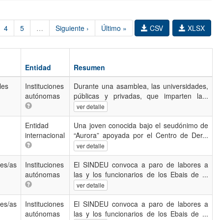
4
5
…
Siguiente ›
Último »
CSV
XLSX
Entidad
Resumen
les
Instituciones
Durante una asamblea, las universidades,
autónomas
públicas y privadas, que imparten la...
ver detalle
Entidad
Una joven conocida bajo el seudónimo de
internacional
“Aurora” apoyada por el Centro de Der...
ver detalle
es/as
Instituciones
El SINDEU convoca a paro de labores a
autónomas
las y los funcionarios de los Ebais de ...
ver detalle
es/as
Instituciones
El SINDEU convoca a paro de labores a
autónomas
las y los funcionarios de los Ebais de ...