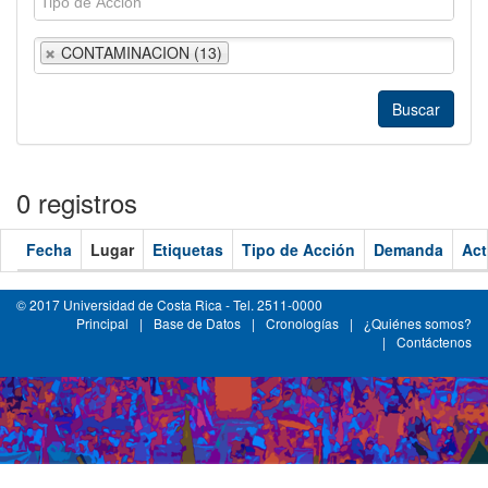
CONTAMINACION (13)
0 registros
Fecha
Lugar
Etiquetas
Tipo de Acción
Demanda
Act
© 2017 Universidad de Costa Rica - Tel. 2511-0000
Principal
|
Base de Datos
|
Cronologías
|
¿Quiénes somos?
|
Contáctenos