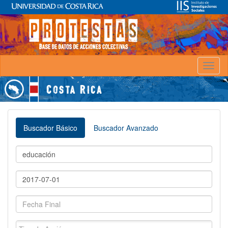
Toggl
naviga
Buscador Básico
Buscador Avanzado