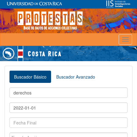
Toggl
naviga
Buscador Básico
Buscador Avanzado