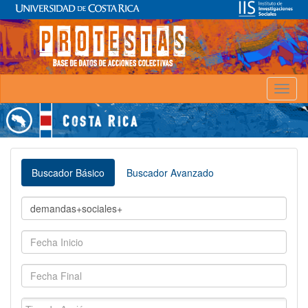
Toggl
naviga
Buscador Básico
Buscador Avanzado