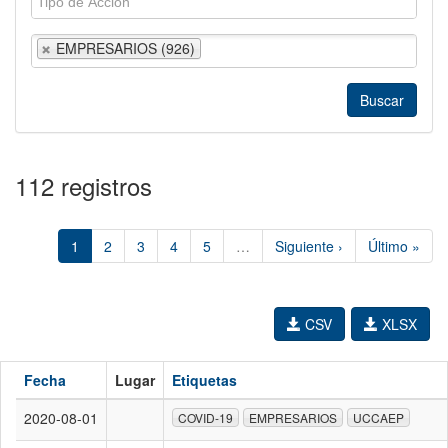
EMPRESARIOS (926)
112 registros
1
2
3
4
5
…
Siguiente ›
Último »
CSV
XLSX
Fecha
Lugar
Etiquetas
2020-08-01
COVID-19
EMPRESARIOS
UCCAEP