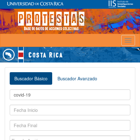
Toggl
naviga
Buscador Básico
Buscador Avanzado