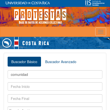
Toggl
naviga
Buscador Básico
Buscador Avanzado