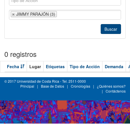
JIMMY PARAJÓN (3)
0 registros
Fecha
Lugar
Etiquetas
Tipo de Acción
Demanda
© 2017 Universidad de Costa Rica - Tel. 2511-0000
Principal
|
Base de Datos
|
Cronologías
|
¿Quiénes somos?
|
Contáctenos