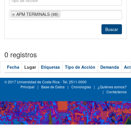
APM TERMINALS (98)
0 registros
Fecha
Lugar
Etiquetas
Tipo de Acción
Demanda
Act
© 2017 Universidad de Costa Rica - Tel. 2511-0000
Principal
|
Base de Datos
|
Cronologías
|
¿Quiénes somos?
|
Contáctenos