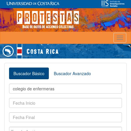
Toggl
naviga
Buscador Básico
Buscador Avanzado