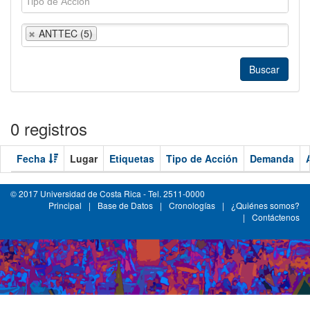
ANTTEC (5)
0 registros
Fecha
Lugar
Etiquetas
Tipo de Acción
Demanda
© 2017 Universidad de Costa Rica - Tel. 2511-0000
Principal
|
Base de Datos
|
Cronologías
|
¿Quiénes somos?
|
Contáctenos