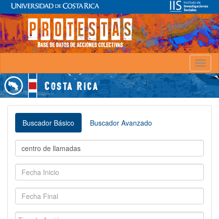
Toggl
naviga
Buscador Básico
Buscador Avanzado