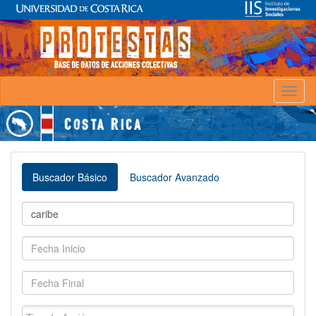
Toggl
naviga
Buscador Básico
Buscador Avanzado