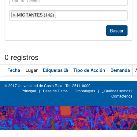
MIGRANTES (142)
0 registros
Fecha
Lugar
Etiquetas
Tipo de Acción
Demanda
© 2017 Universidad de Costa Rica - Tel. 2511-0000
Principal
|
Base de Datos
|
Cronologías
|
¿Quiénes somos?
|
Contáctenos