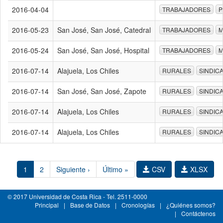
2016-04-04
TRABAJADORES
P
2016-05-23
San José, San José, Catedral
TRABAJADORES
M
2016-05-24
San José, San José, Hospital
TRABAJADORES
M
2016-07-14
Alajuela, Los Chiles
RURALES
SINDIC
2016-07-14
San José, San José, Zapote
RURALES
SINDIC
2016-07-14
Alajuela, Los Chiles
RURALES
SINDIC
2016-07-14
Alajuela, Los Chiles
RURALES
SINDIC
1
2
Siguiente ›
Último »
CSV
XLSX
© 2017 Universidad de Costa Rica - Tel. 2511-0000
Principal
|
Base de Datos
|
Cronologías
|
¿Quiénes somos?
|
Contáctenos