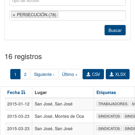
PERSECUCIÓN (78)
16 registros
1
2
Siguiente ›
Último »
CSV
XLSX
Fecha
Lugar
Etiquetas
2015-01-12
San José, San José
TRABAJADORES
M
2015-03-23
San José, Montes de Oca
SINDICATOS
SIND
2015-03-23
San José, San José
SINDICATOS
SIND