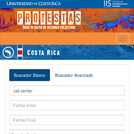
Toggl
naviga
Buscador Básico
Buscador Avanzado