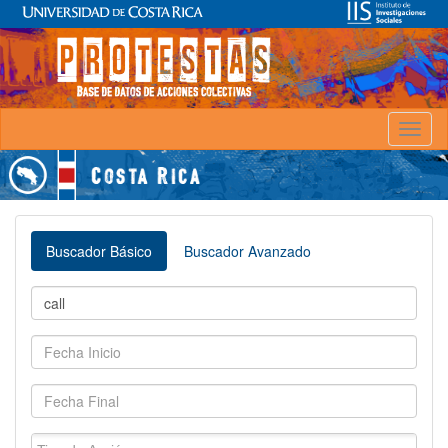
Toggl
naviga
Buscador Básico
Buscador Avanzado