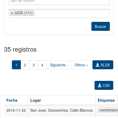
UCR (171)
35 registros
1
2
3
4
Siguiente ›
Último »
XLSX
CSV
Fecha
Lugar
Etiquetas
2019-11-22
San José, Goicoechea, Calle Blancos
UNIVERSID