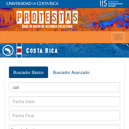
Toggl
naviga
Buscador Básico
Buscador Avanzado