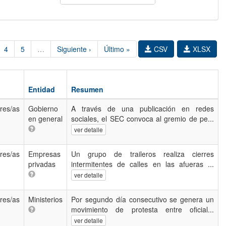
4
5
…
Siguiente ›
Último »
CSV
XLSX
Entidad
Resumen
res/as
Gobierno
A través de una publicación en redes
en general
sociales, el SEC convoca al gremio de pe...
ver detalle
res/as
Empresas
Un grupo de traileros realiza cierres
privadas
intermitentes de calles en las afueras ...
ver detalle
res/as
Ministerios
Por segundo día consecutivo se genera un
movimiento de protesta entre oficial...
ver detalle