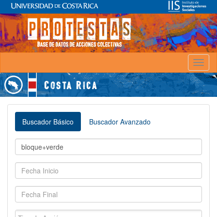
Toggl
naviga
Buscador Básico
Buscador Avanzado