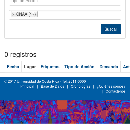
CNAA (17)
0 registros
Fecha
Lugar
Etiquetas
Tipo de Acción
Demanda
Act
© 2017 Universidad de Costa Rica - Tel. 2511-0000
Principal
|
Base de Datos
|
Cronologías
|
¿Quiénes somos?
|
Contáctenos