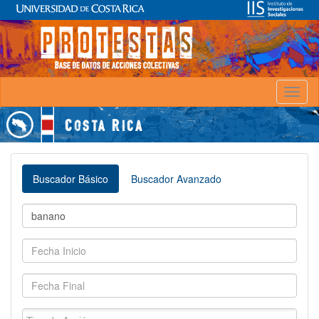
Toggl
naviga
Buscador Básico
Buscador Avanzado