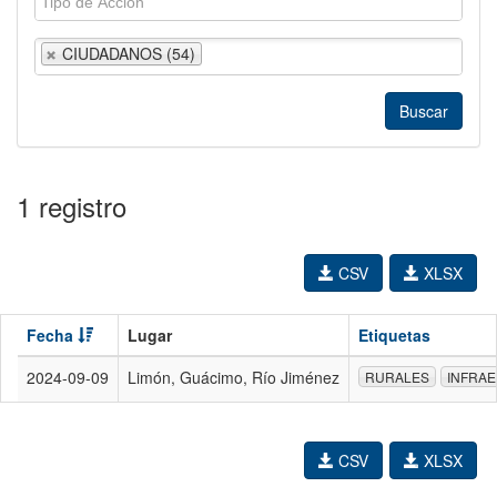
CIUDADANOS (54)
1 registro
CSV
XLSX
Fecha
Lugar
Etiquetas
2024-09-09
Limón, Guácimo, Río Jiménez
RURALES
INFRAE
CSV
XLSX