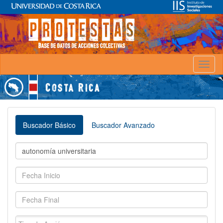
Toggl
naviga
Buscador Básico
Buscador Avanzado