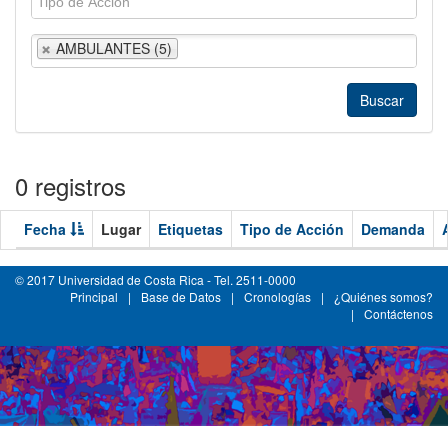
AMBULANTES (5)
0 registros
Fecha
Lugar
Etiquetas
Tipo de Acción
Demanda
© 2017 Universidad de Costa Rica - Tel. 2511-0000
Principal
|
Base de Datos
|
Cronologías
|
¿Quiénes somos?
|
Contáctenos