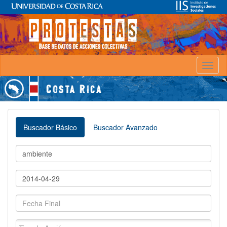
Toggl
naviga
Buscador Básico
Buscador Avanzado