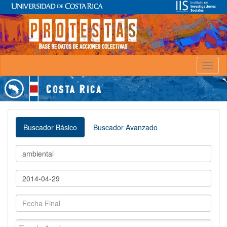
Toggl
naviga
Buscador Básico
Buscador Avanzado