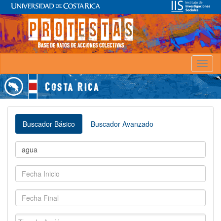
Toggl
naviga
Buscador Básico
Buscador Avanzado