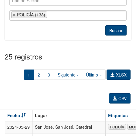
POLICÍA (138)
25 registros
1
2
3
Siguiente ›
Último »
XLSX
CSV
Fecha
Lugar
Etiquetas
2024-05-29
San José, San José, Catedral
POLICÍA
MO