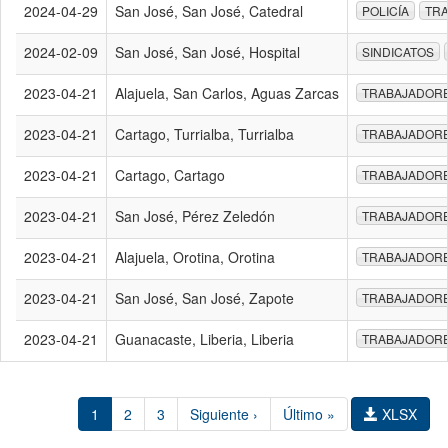
2024-04-29
San José, San José, Catedral
POLICÍA
TR
2024-02-09
San José, San José, Hospital
SINDICATOS
2023-04-21
Alajuela, San Carlos, Aguas Zarcas
TRABAJADOR
2023-04-21
Cartago, Turrialba, Turrialba
TRABAJADOR
2023-04-21
Cartago, Cartago
TRABAJADOR
2023-04-21
San José, Pérez Zeledón
TRABAJADOR
2023-04-21
Alajuela, Orotina, Orotina
TRABAJADOR
2023-04-21
San José, San José, Zapote
TRABAJADOR
2023-04-21
Guanacaste, Liberia, Liberia
TRABAJADOR
1
2
3
Siguiente ›
Último »
XLSX