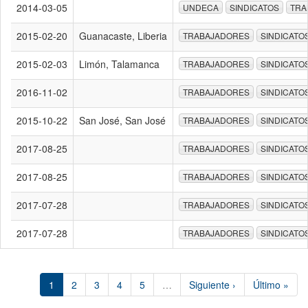
2014-03-05
UNDECA
SINDICATOS
TRA
2015-02-20
Guanacaste, Liberia
TRABAJADORES
SINDICATO
2015-02-03
Limón, Talamanca
TRABAJADORES
SINDICATO
2016-11-02
TRABAJADORES
SINDICATO
2015-10-22
San José, San José
TRABAJADORES
SINDICATO
2017-08-25
TRABAJADORES
SINDICATO
2017-08-25
TRABAJADORES
SINDICATO
2017-07-28
TRABAJADORES
SINDICATO
2017-07-28
TRABAJADORES
SINDICATO
1
2
3
4
5
…
Siguiente ›
Último »