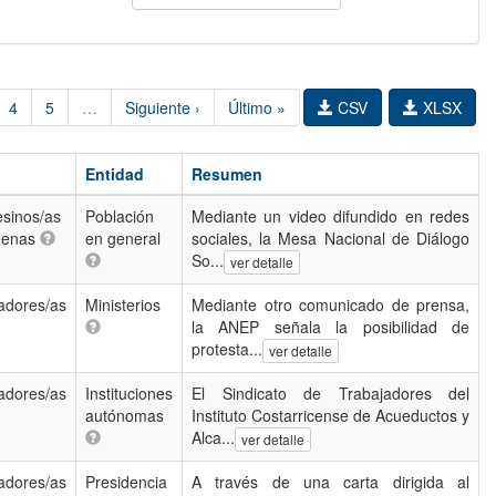
4
5
…
Siguiente ›
Último »
CSV
XLSX
Entidad
Resumen
sinos/as
Población
Mediante un video difundido en redes
ígenas
en general
sociales, la Mesa Nacional de Diálogo
So...
ver detalle
adores/as
Ministerios
Mediante otro comunicado de prensa,
la ANEP señala la posibilidad de
protesta...
ver detalle
adores/as
Instituciones
El Sindicato de Trabajadores del
autónomas
Instituto Costarricense de Acueductos y
Alca...
ver detalle
adores/as
Presidencia
A través de una carta dirigida al