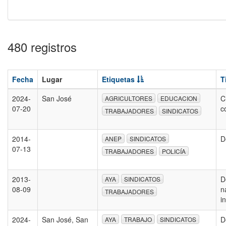
480 registros
Fecha
Lugar
Etiquetas
T
2024-
San José
C
AGRICULTORES
EDUCACION
07-20
c
TRABAJADORES
SINDICATOS
2014-
D
ANEP
SINDICATOS
07-13
TRABAJADORES
POLICÍA
2013-
D
AYA
SINDICATOS
08-09
n
TRABAJADORES
i
2024-
San José, San
D
AYA
TRABAJO
SINDICATOS