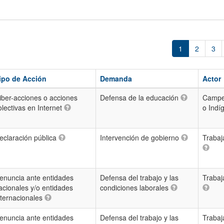
1
2
3
ipo de Acción
Demanda
Actor
iber-acciones o acciones
Defensa de la educación
Campe
olectivas en Internet
o Ind
eclaración pública
Intervención de gobierno
Trabaj
enuncia ante entidades
Defensa del trabajo y las
Trabaj
acionales y/o entidades
condiciones laborales
nternacionales
enuncia ante entidades
Defensa del trabajo y las
Trabaj