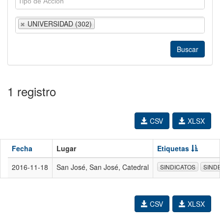
UNIVERSIDAD (302)
1 registro
CSV
XLSX
Fecha
Lugar
Etiquetas
2016-11-18
San José, San José, Catedral
SINDICATOS
SIND
CSV
XLSX