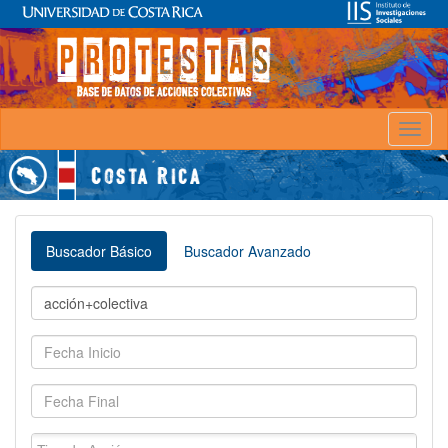
Toggl
naviga
Buscador Básico
Buscador Avanzado