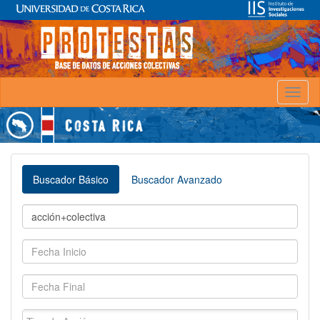
Toggl
naviga
Buscador Básico
Buscador Avanzado