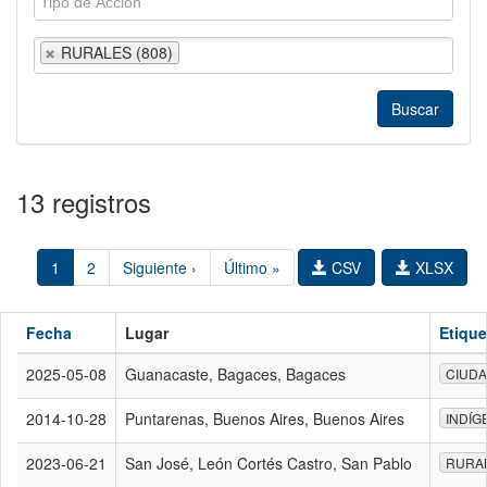
RURALES (808)
13 registros
1
2
Siguiente ›
Último »
CSV
XLSX
Fecha
Lugar
Etiqu
2025-05-08
Guanacaste, Bagaces, Bagaces
CIUD
2014-10-28
Puntarenas, Buenos Aires, Buenos Aires
INDÍG
2023-06-21
San José, León Cortés Castro, San Pablo
RURA