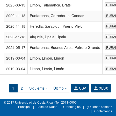
2025-03-13
Limón, Talamanca, Bratsi
RURA
2020-11-18
Puntarenas, Corredores, Canoas
RURA
2020-11-18
Heredia, Sarapiquí, Puerto Viejo
RURA
2020-11-18
Alajuela, Upala, Upala
RURA
2024-05-17
Puntarenas, Buenos Aires, Potrero Grande
RURA
2019-03-04
Limón, Limón, Limón
RURA
2019-03-04
Limón, Limón, Limón
RURA
1
2
Siguiente ›
Último »
CSV
XLSX
© 2017 Universidad de Costa Rica - Tel. 2511-0000
Principal
|
Base de Datos
|
Cronologías
|
¿Quiénes somos?
|
Contáctenos