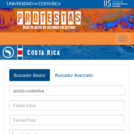
Toggl
naviga
Buscador Básico
Buscador Avanzado