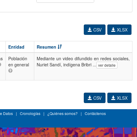
CSV
XLSX
Entidad
Resumen
as
Población
Mediante un video difundido en redes sociales,
en general
Nuriet Sandí, indígena Bribri ...
ver detalle
CSV
XLSX
e Datos
|
Cronologías
|
¿Quiénes somos?
|
Contáctenos