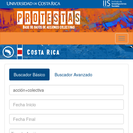
Toggl
naviga
Buscador Básico
Buscador Avanzado