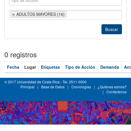
ADULTOS MAYORES (16)
0 registros
Fecha
Lugar
Etiquetas
Tipo de Acción
Demanda
Act
© 2017 Universidad de Costa Rica - Tel. 2511-0000
Principal
|
Base de Datos
|
Cronologías
|
¿Quiénes somos?
|
Contáctenos