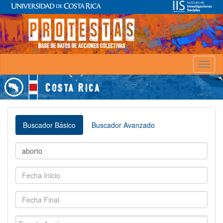
Toggl
naviga
Buscador Básico
Buscador Avanzado