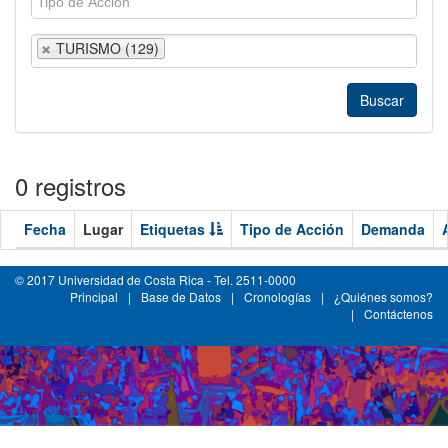
TURISMO (129)
0 registros
Fecha
Lugar
Etiquetas
Tipo de Acción
Demanda
© 2017 Universidad de Costa Rica - Tel. 2511-0000
Principal
|
Base de Datos
|
Cronologías
|
¿Quiénes somos?
|
Contáctenos